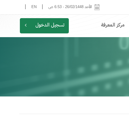
|
|
الأحد 26/02/1448
-
6:53 ص
EN
مركز المعرفة
تسجيل الدخول