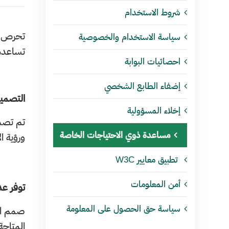
شروط الاستخدام
تحرص وز
سياسة الاستخدام والخصوصية
تساعده
احصائيات البوابة
إضفاء الطابع الشخصي
التصميم
إخلاء المسؤولية
تم تصمي
مساعدة ذوي الاحتياجات الخاصة
ورؤية ا
تطبيق معايير W3C
أمن المعلومات
توفر ع
سياسة حق الحصول على المعلومة
صمم الم
المتاحة