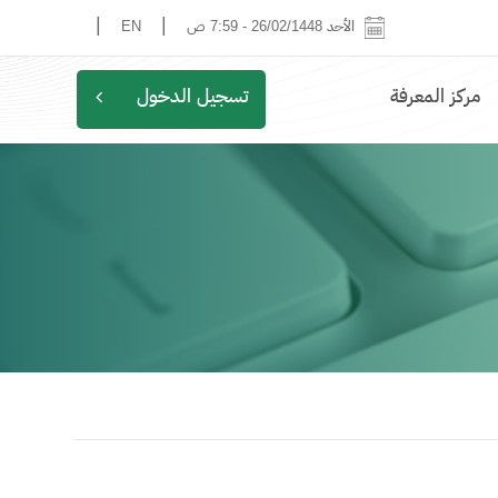
|
|
الأحد 26/02/1448
-
7:59 ص
EN
مركز المعرفة
تسجيل الدخول